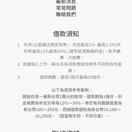
最新消息
常見問題
聯絡我們
借款須知
利息(以當舖法規定為準)：月息最低1%~最高2.5%[年
利率最低12%最高30%] (提早結清無違約金)，免手續
費、代辦費。
依據個人工作、薪水及各項負債授信條件不同而有所差
異。
還款期數：最低3個月最高60個月。
以下為借貸參考案例：
假設你貸一筆新台幣1萬元的款項，還款期為1個月，利
息總費用年百分率為12%～30%，等於每月繳額度應為
新台幣100～250元，而總還款額則為新台幣10,100～
10,250元。（質當物不同，不同方案）。