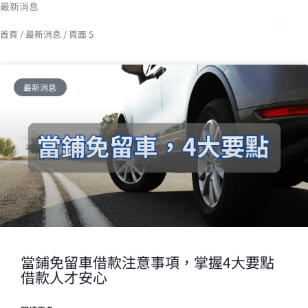
最新消息
跳
至
首頁
/
最新消息
/ 頁面 5
主
要
內
頁
頁
頁
頁
頁
頁
容
面
面
面
面
面
面
最新消息
當鋪免留車借款注意事項，掌握4大要點
借款人才安心