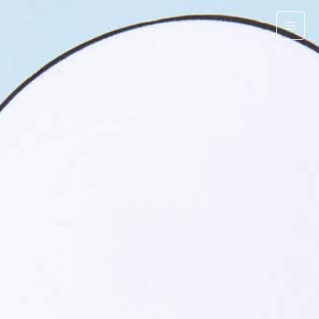
跳
至
主
要
內
容