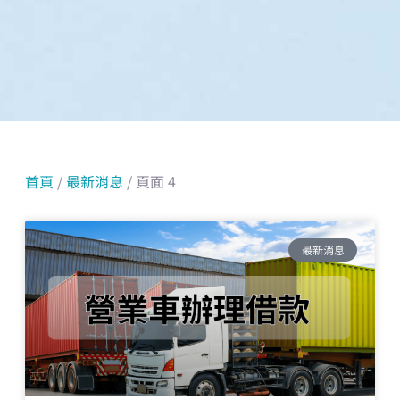
首頁
/
最新消息
/ 頁面 4
頁
頁
頁
頁
頁
頁
面
面
面
面
面
面
最新消息