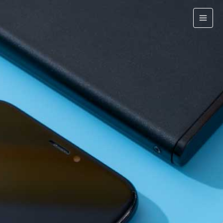
跳
至
主
要
內
容