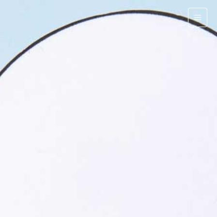
跳
至
主
要
內
容