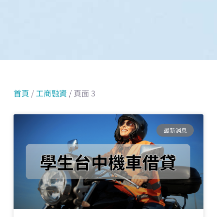
首頁
/
工商融資
/ 頁面 3
頁
頁
頁
頁
頁
頁
面
面
面
面
面
面
最新消息