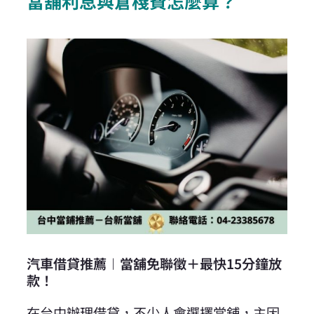
當舖利息與倉棧費怎麼算？
汽車借貸推薦︱當舖免聯徵＋最快15分鐘放
款！
在台中辦理
借貸
，不少人會選擇當舖，主因