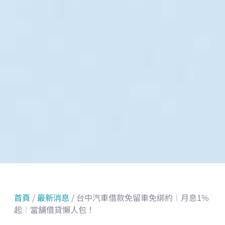
首頁
/
最新消息
/ 台中汽車借款免留車免綁約︱月息1%
起︱當舖借貸懶人包！