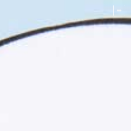
跳
至
主
要
內
容