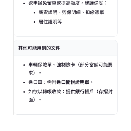
欲申辦
免留車
或提高額度，建議備妥：
薪資證明、勞保明細、扣繳憑單
居住證明等
其他可能用到的文件
車輛保險單、強制險卡
（部分當舖可能要
求）。
進口車：需附
進口關稅證明單
。
如欲以轉帳收款：提供
銀行帳戶（存摺封
面）
。