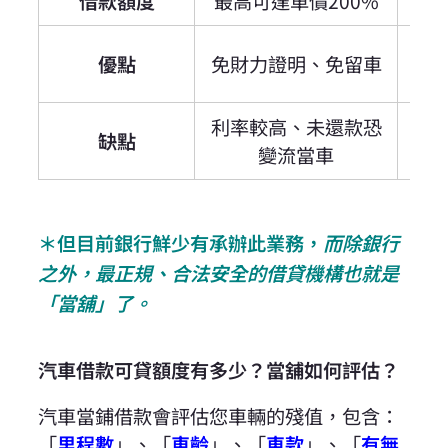
借款額度
最高可達車價200%
約
利
優點
免財力證明、免留車
利率較高、未還款恐
審
缺點
變流當車
＊但目前銀行鮮少有承辦此業務，
而除銀行
之外，最正規、合法安全的借貸機構也就是
「當舖」了。
汽車借款可貸額度有多少？當舖如何評估？
汽車當鋪借款會評估您車輛的殘值，包含：
「
里程數
」、「
車齡
」、「
車款
」、「
有無