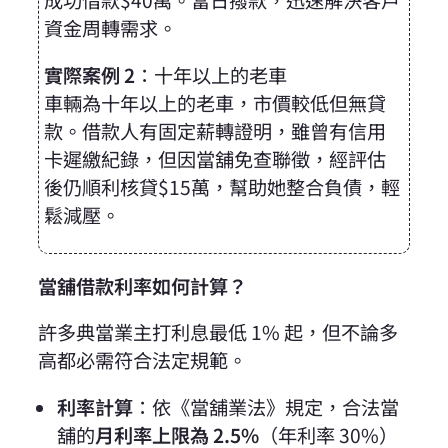
資金周轉需求。
實際案例 2
：十年以上的老車
車輛為十年以上的老車，市價較低但無貸
款。借款人有固定薪轉證明，
雖曾有信用
卡遲繳紀錄，但因當舖免查聯徵，經評估
後仍順利核貸$15萬，幫助她整合負債，輕
鬆減壓。
當舖借款利率如何計算？
許多典當業主打利息最低 1% 起，但不論多
高都必需符合法定規範。
利率計算
：依《
當舖業法
》規定，合法當
舖的
月利率上限為 2.5%
（年利率 30%）