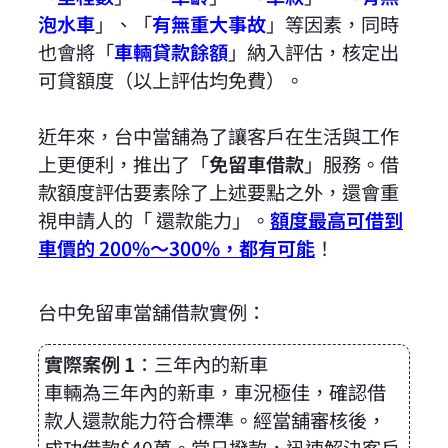
泡水車
」、「
有無重大事故
」等因素，同時
也會將「
車輛貸款餘額
」納入評估，核定出
可貸額度（以上評估均免費）。
近年來，台中當舖為了讓客戶在生活與工作
上更便利，推出了「
免留車借款
」服務。借
款額度評估要素除了上述要點之外，還會重
視申請人的「 還款能力」。
額度最高可借到
車價的 200%～300%，都有可能
！
台中免留車當舖借款實例：
實際案例 1
：三年內的新車
車輛為三年內的新車，車況極佳，確認借
款人還款能力符合標準。經當舖審核後，
成功借款$40萬。當日撥款，迅速解決客戶