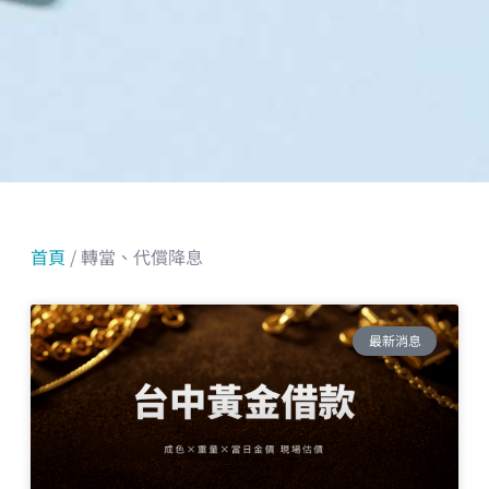
首頁
/ 轉當、代償降息
頁
頁
頁
頁
頁
頁
面
面
面
面
面
面
最新消息