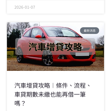
2026-01-07
最新消息
汽車增貸攻略︱條件、流程、
車貸期數未繳也能再借一筆
嗎？