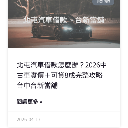
最新消息
北屯汽車借款怎麼辦？2026中
古車實價＋可貸8成完整攻略｜
台中台新當舖
閱讀更多 »
2026-04-17