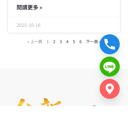
閱讀更多 »
2025-10-16
« 上一頁
1
2
3
4
5
6
下一頁 »